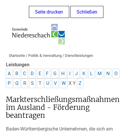
Seite drucken
Schließen
Startseite
/
Politik & Verwaltung
/
Dienstleistungen
Leistungen
A
B
C
D
E
F
G
H
I
J
K
L
M
N
O
P
Q
R
S
T
U
V
W
X
Y
Z
Markterschließungsmaßnahmen
im Ausland - Förderung
beantragen
Baden-Württembergische Unternehmen, die sich am