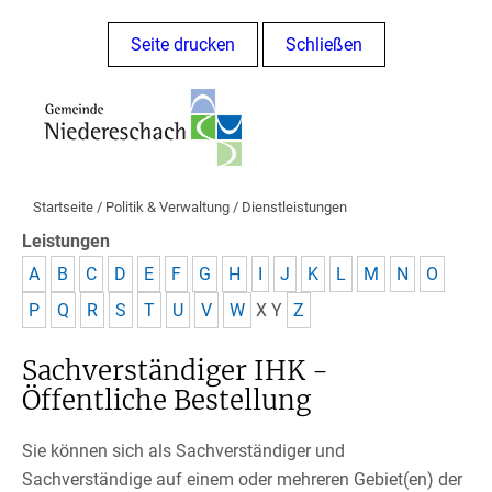
Seite drucken
Schließen
Startseite
/
Politik & Verwaltung
/
Dienstleistungen
Leistungen
A
B
C
D
E
F
G
H
I
J
K
L
M
N
O
P
Q
R
S
T
U
V
W
X
Y
Z
Sachverständiger IHK -
Öffentliche Bestellung
Sie können sich als Sachverständiger und
Sachverständige auf einem oder mehreren Gebiet(en) der